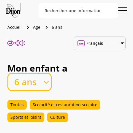
Accueil
Age
6 ans
Mon enfant a
Toutes
Scolarité et restauration scolaire
Sports et loisirs
Culture